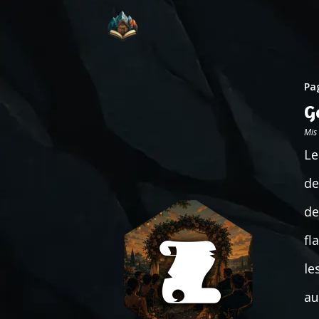
Pag
G
Mis
Le
de
de
fl
le
au