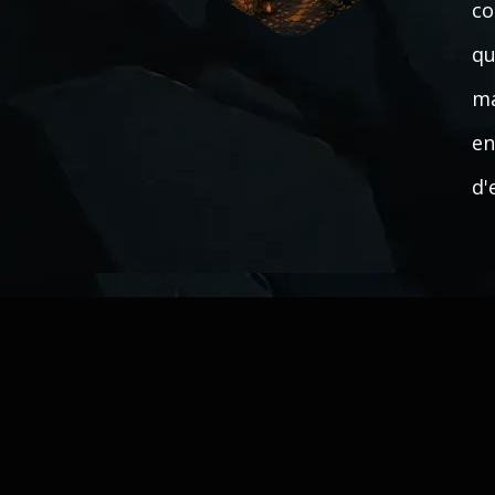
co
qu
ma
en
d'