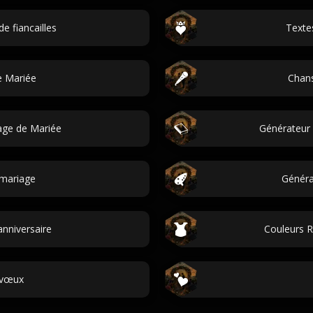
e fiancailles
Textes
e Mariée
Chans
age de Mariée
Générateur 
mariage
Généra
nniversaire
Couleurs 
 vœux