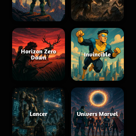
Horizon Zero
Invincible
Dawn
Lancer
Univers Marvel