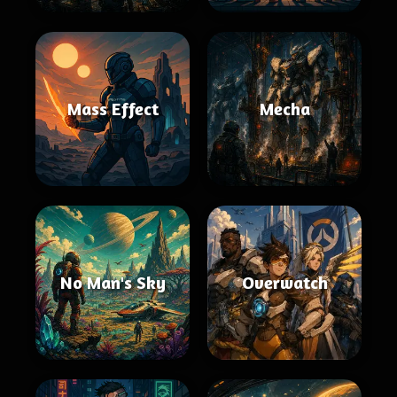
Mass Effect
Mecha
No Man's Sky
Overwatch