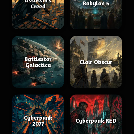
Assassin's
Babylon 5
Creed
Battlestar
Clair Obscur
Galactica
Cyberpunk
Cyberpunk RED
2077