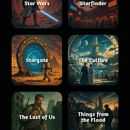
Star Wars
Starfinder
Stargate
The Culture
Things from
The Last of Us
the Flood