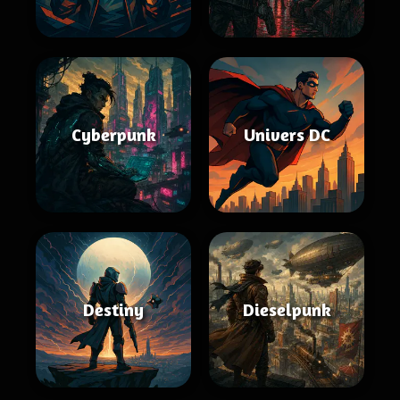
Cyberpunk
Univers DC
Destiny
Dieselpunk