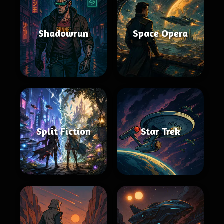
Shadowrun
Space Opera
Split Fiction
Star Trek