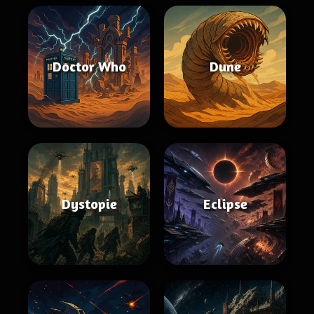
Doctor Who
Dune
Dystopie
Eclipse