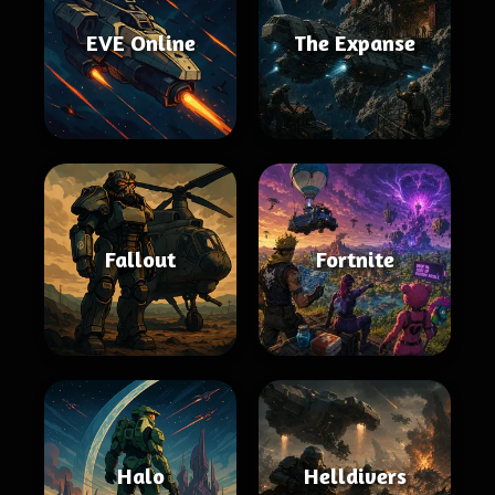
EVE Online
The Expanse
Fallout
Fortnite
Halo
Helldivers