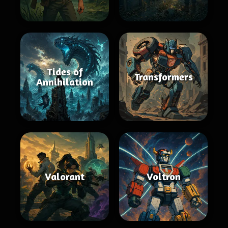
Tides of
Transformers
Annihilation
Valorant
Voltron