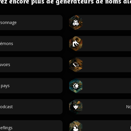
ez encore plus de générateurs de noms al
ersonnage
démons
voirs
 pays
odcast
No
eflings