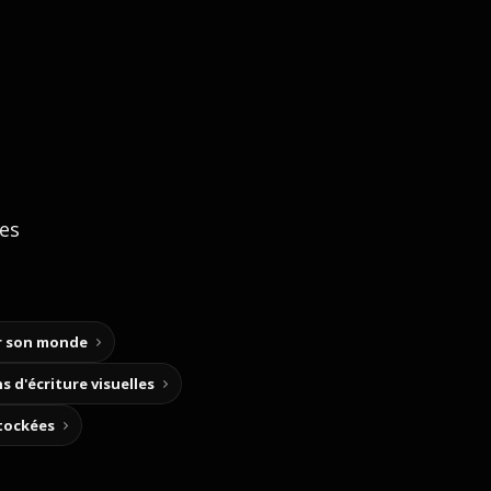
ces
ir son monde
s d'écriture visuelles
stockées