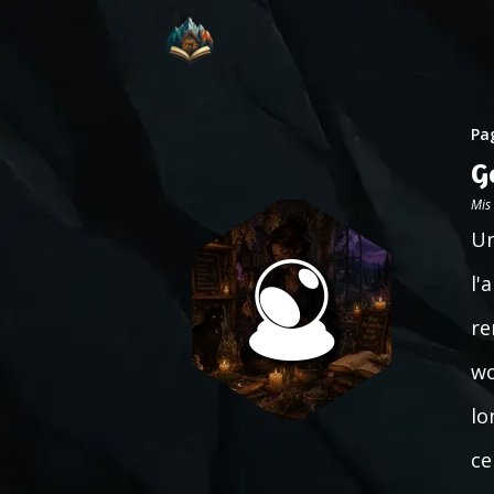
Pag
G
Mis
Un
l'
re
wo
lo
ce