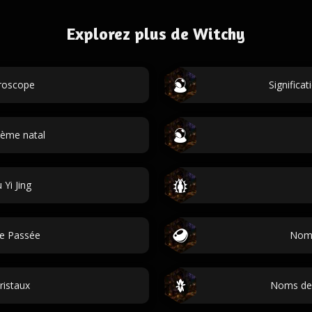
Explorez plus de Witchy
oroscope
Significa
hème natal
 Yi Jing
ie Passée
Noms
ristaux
Noms de 