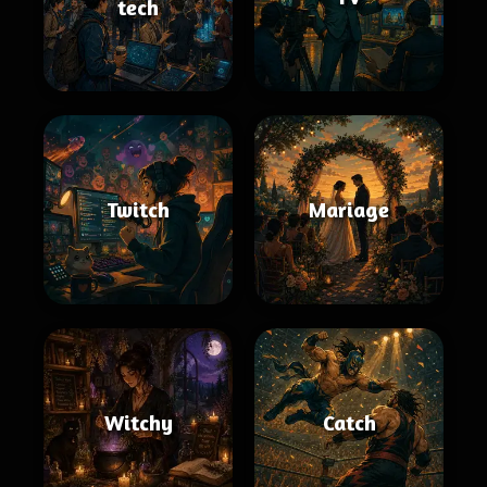
tech
Twitch
Mariage
Witchy
Catch