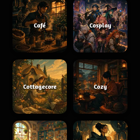
Café
Cosplay
Cottagecore
Cozy