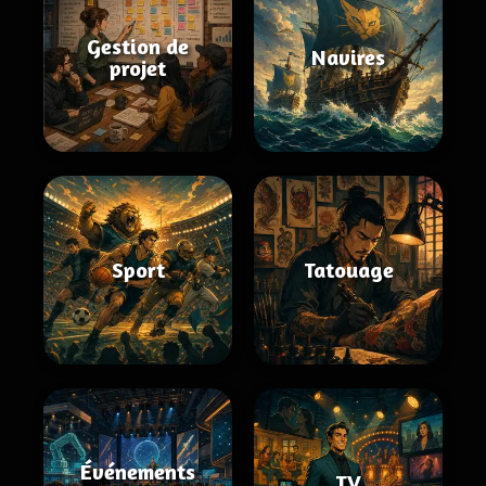
Gestion de
Navires
projet
Sport
Tatouage
Événements
TV