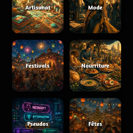
Artisanat
Mode
Festivals
Nourriture
Pseudos
Fêtes