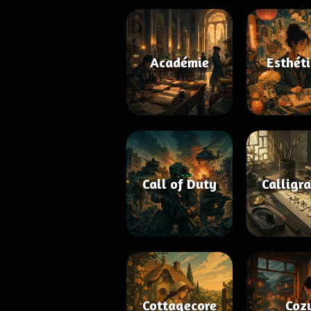
Académie
Esthét
Call of Duty
Calligr
Cottagecore
Coz