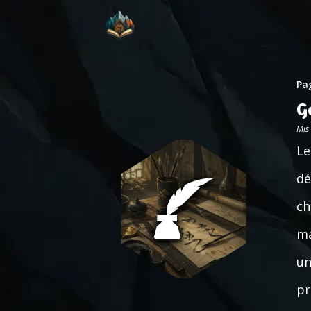
Pag
G
Mis
Le
dé
ch
ma
un
pr