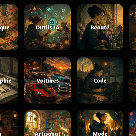
ique
Outils IA
Beauté
aphie
Voitures
Code
y
Artisanat
Mode