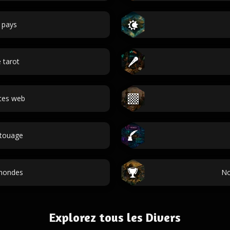
 pays
 tarot
tes web
atouage
mondes
No
Explorez tous les Divers