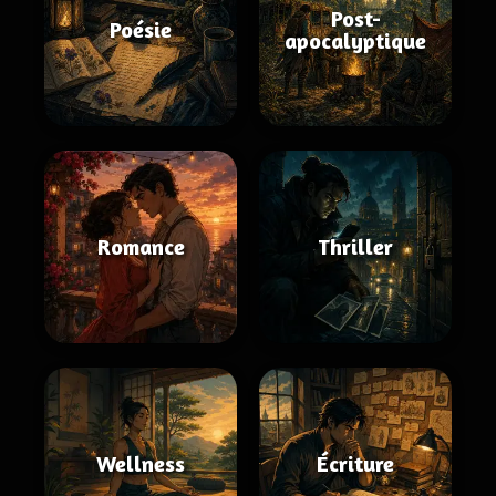
Post-
Poésie
apocalyptique
Romance
Thriller
Wellness
Écriture