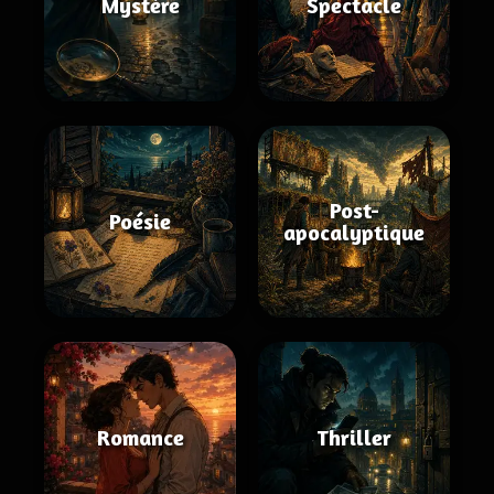
Mystère
Spectacle
Post-
Poésie
apocalyptique
Romance
Thriller