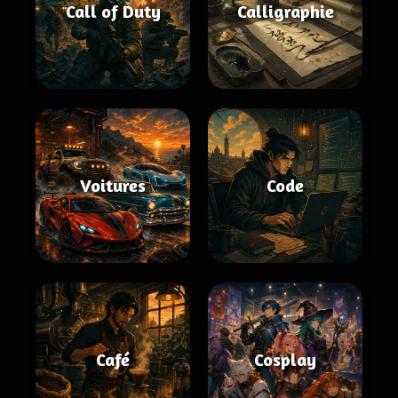
Call of Duty
Calligraphie
Voitures
Code
Café
Cosplay