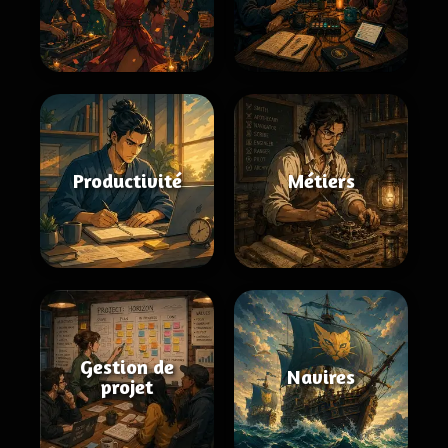
Productivité
Métiers
Gestion de
Navires
projet