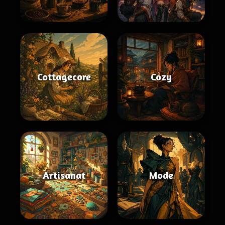
Cottagecore
Cozy
Artisanat
Mode