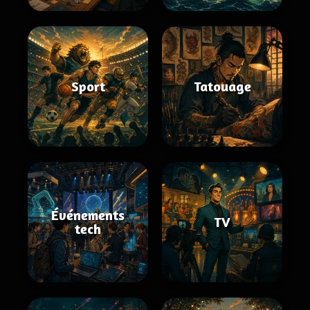
Sport
Tatouage
Événements
TV
tech