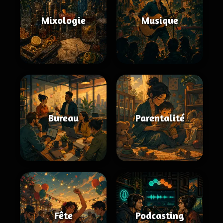
Mixologie
Musique
Bureau
Parentalité
Fête
Podcasting