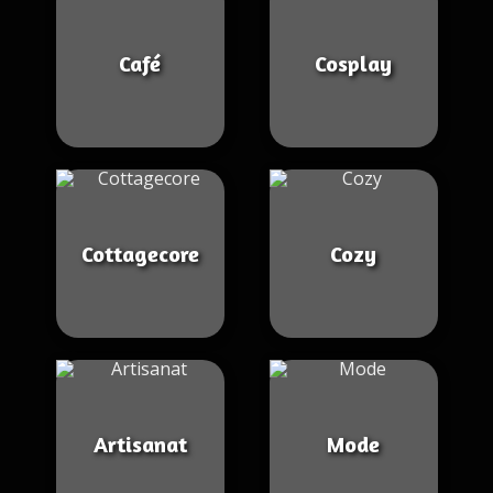
Café
Cosplay
Cottagecore
Cozy
Artisanat
Mode