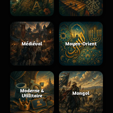
Médiéval
Moyen-Orient
Moderne &
Mongol
Utilitaire