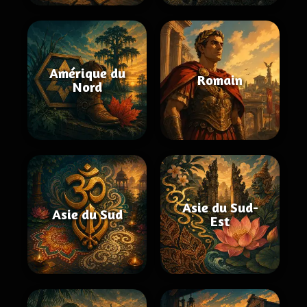
Amérique du
Romain
Nord
Asie du Sud-
Asie du Sud
Est