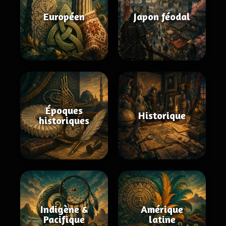
Européen
Japon féodal
Époques
Historique
historiques
Indigène &
Amérique
Pacifique
latine