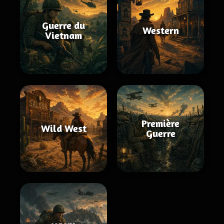
Guerre du
Western
Vietnam
Première
Wild West
Guerre