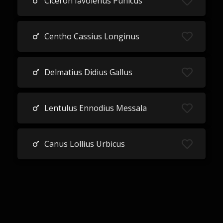
Cicéron Iavolenus Punicus
Centho Cassius Longinus
Delmatius Didius Gallus
Lentulus Ennodius Messala
Canus Lollius Urbicus