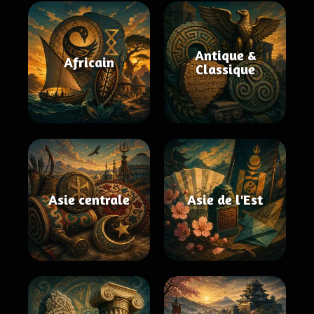
Antique &
Africain
Classique
Asie centrale
Asie de l'Est