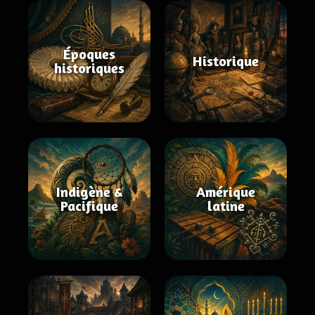
Époques
Historique
historiques
Indigène &
Amérique
Pacifique
latine