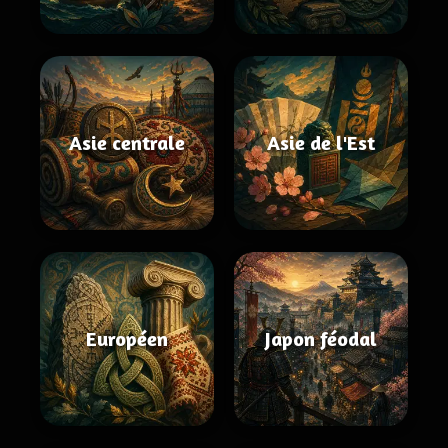
Asie centrale
Asie de l'Est
Européen
Japon féodal