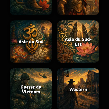
Asie du Sud-
Asie du Sud
Est
Guerre du
Western
Vietnam