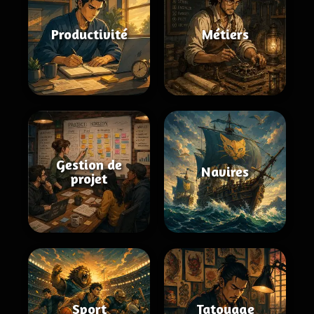
Productivité
Métiers
Gestion de
Navires
projet
Sport
Tatouage