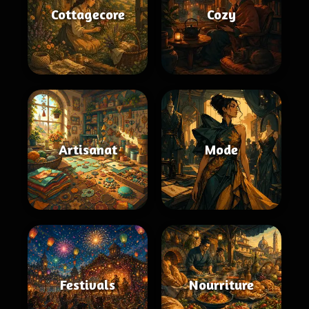
Cottagecore
Cozy
Artisanat
Mode
Festivals
Nourriture