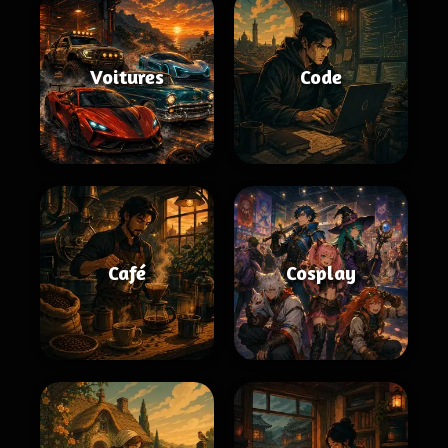
Voitures
Code
Café
Cosplay