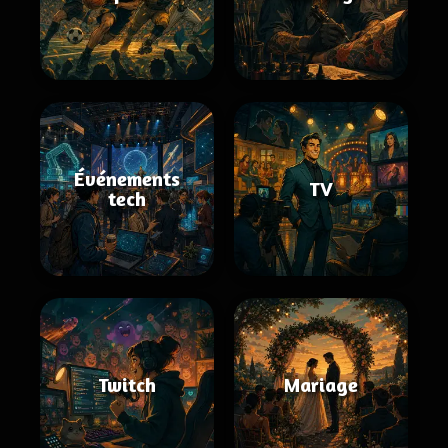
Événements
TV
tech
Twitch
Mariage