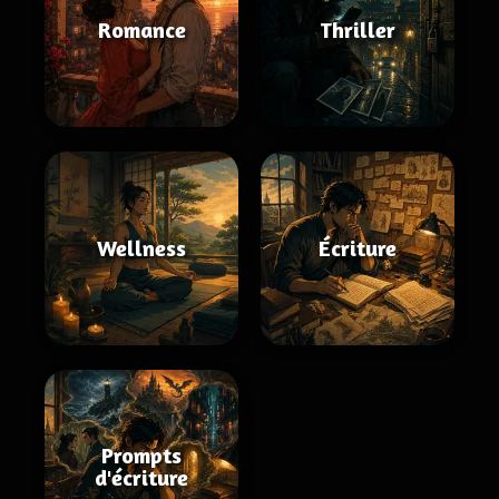
Romance
Thriller
Wellness
Écriture
Prompts
d'écriture