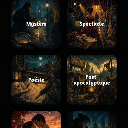
Mystère
Spectacle
Post-
Poésie
apocalyptique