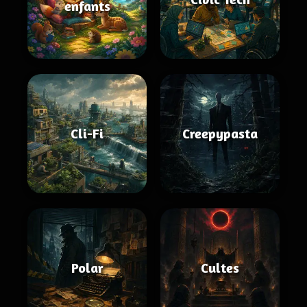
enfants
Cli-Fi
Creepypasta
Polar
Cultes