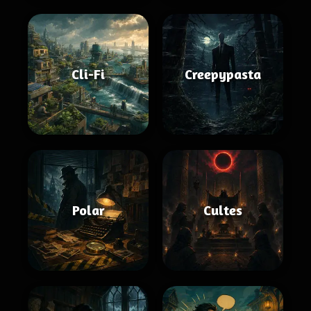
Cli-Fi
Creepypasta
Polar
Cultes