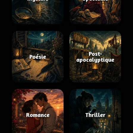
Post-
Poésie
apocalyptique
Romance
Thriller