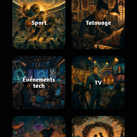
Sport
Tatouage
Événements
TV
tech