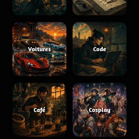
Voitures
Code
Café
Cosplay