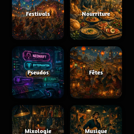
Festivals
Nourriture
Pseudos
Fêtes
Mixologie
Musique