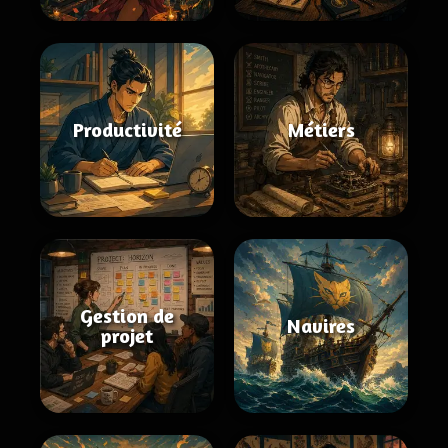
Productivité
Métiers
Gestion de
Navires
projet