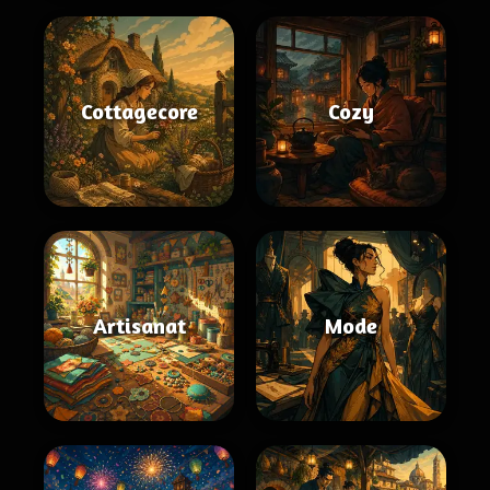
Cottagecore
Cozy
Artisanat
Mode