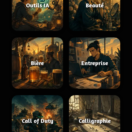
Outils IA
Beauté
Bière
Entreprise
Call of Duty
Calligraphie