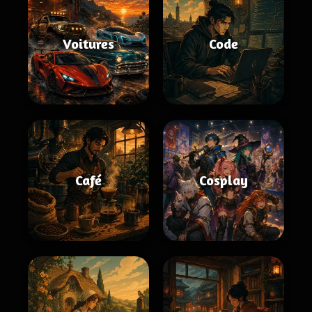
Voitures
Code
Café
Cosplay