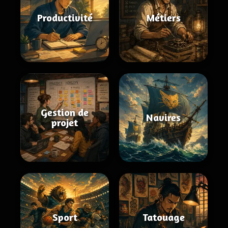
Productivité
Métiers
Gestion de
Navires
projet
Sport
Tatouage