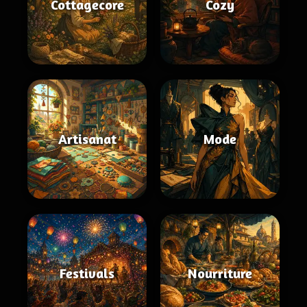
Cottagecore
Cozy
Artisanat
Mode
Festivals
Nourriture