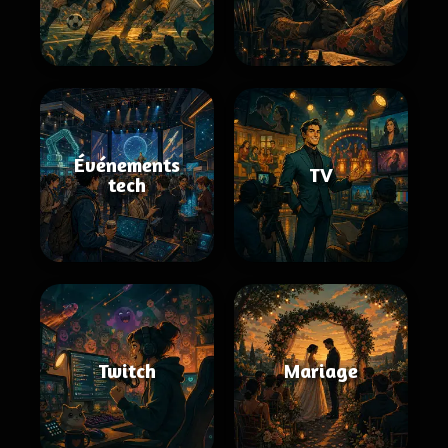
Événements
TV
tech
Twitch
Mariage