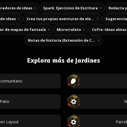
radores de ideas
Spark: Ejercicios de Escritura
Redacta 
de ideas
Crea tus propias aventuras de elección
Sugerencias
r de mapas de fantasía
Microrrelato
Cofre: Ideas alma
Notas de historia (Extensión de Chrome)
Explora más de Jardines
 comunitario
Patio
N
den Layout
Parcel