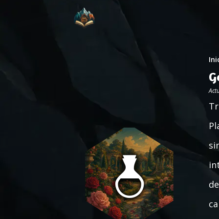
Ini
G
Act
Tr
Pl
si
in
de
ca