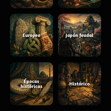
Europeo
Japón feudal
Épocas
Histórico
históricas