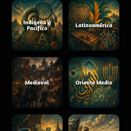
Indígena y
Latinoamérica
Pacífico
Medieval
Oriente Medio