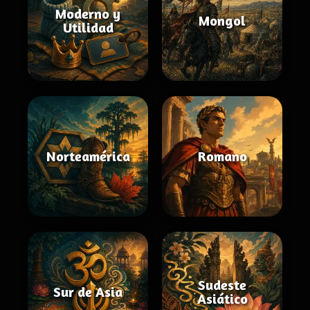
Moderno y
Mongol
Utilidad
Norteamérica
Romano
Sudeste
Sur de Asia
Asiático