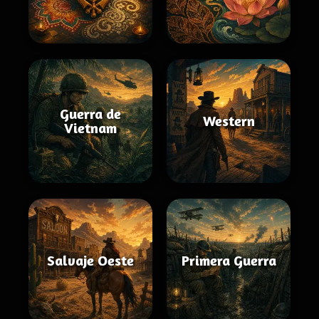
Guerra de
Western
Vietnam
Salvaje Oeste
Primera Guerra