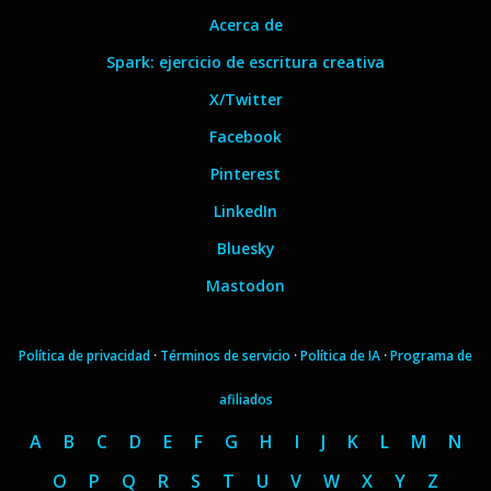
Acerca de
Spark: ejercicio de escritura creativa
X/Twitter
Facebook
Pinterest
LinkedIn
Bluesky
Mastodon
Política de privacidad
·
Términos de servicio
·
Política de IA
·
Programa de
afiliados
A
B
C
D
E
F
G
H
I
J
K
L
M
N
O
P
Q
R
S
T
U
V
W
X
Y
Z