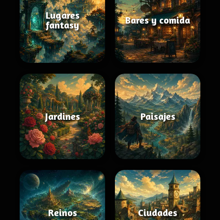
Lugares
Bares y comida
fantasy
Jardines
Paisajes
Reinos
Ciudades