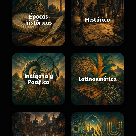
Épocas
Histórico
históricas
Indígena y
Latinoamérica
Pacífico