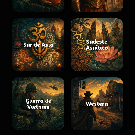
Sudeste
Sur de Asia
Asiático
Guerra de
Western
Vietnam