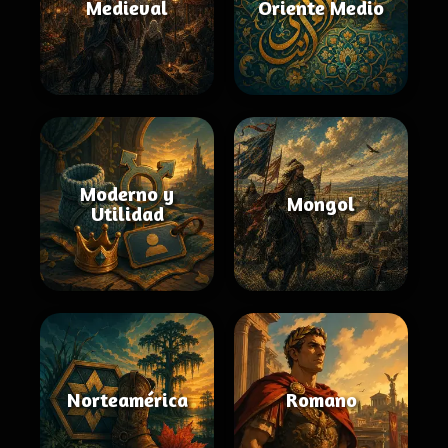
Medieval
Oriente Medio
Moderno y
Mongol
Utilidad
Norteamérica
Romano