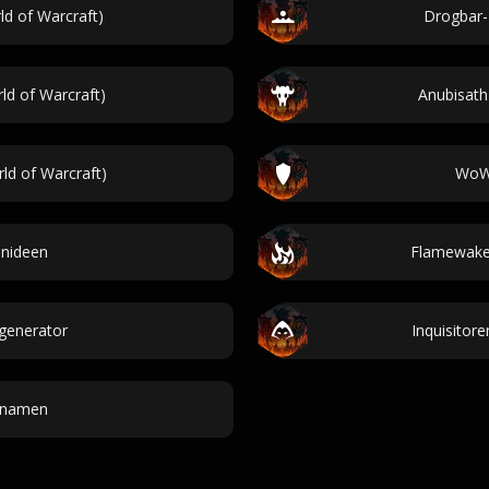
d of Warcraft)
Drogbar-
d of Warcraft)
Anubisath
d of Warcraft)
WoW 
nideen
Flamewaker
generator
Inquisitor
nnamen