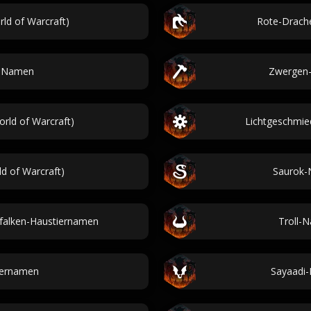
ld of Warcraft)
Rote-Drach
r-Namen
Zwergen-
ld of Warcraft)
Lichtgeschmie
d of Warcraft)
Saurok-
falken-Haustiernamen
Troll-
ernamen
Sayaadi-