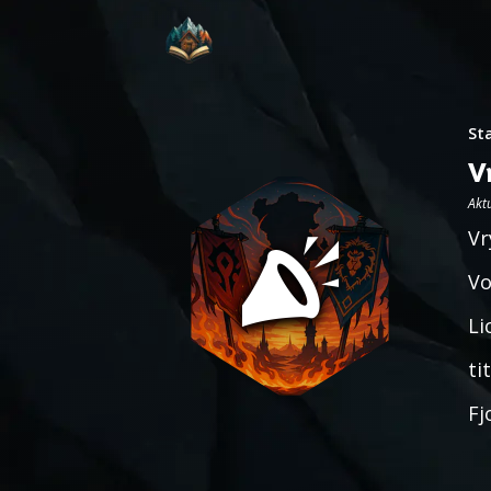
St
V
Aktu
Vr
Vo
Li
ti
Fj