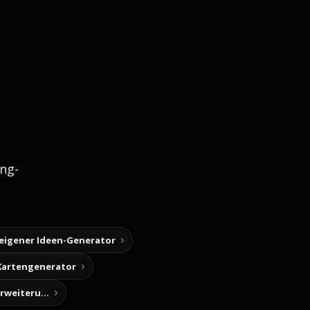
ng-
 eigener Ideen-Generator
Kartengenerator
Story-Notizen (Chrome-Erweiterung)