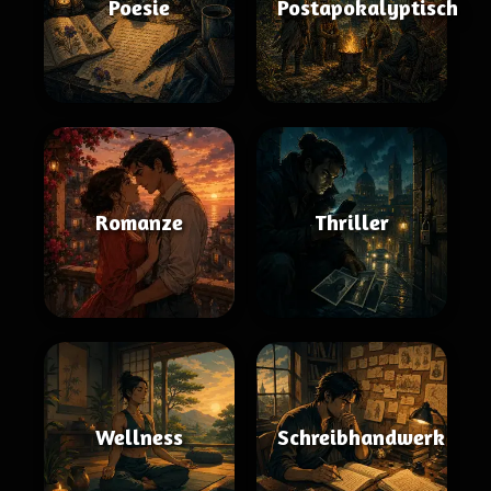
Poesie
Postapokalyptisch
Romanze
Thriller
Wellness
Schreibhandwerk