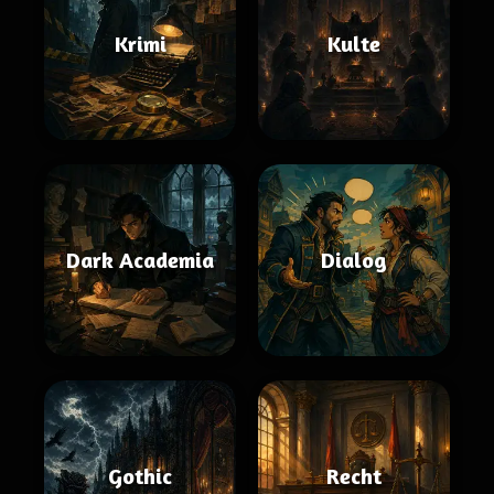
Krimi
Kulte
Dark Academia
Dialog
Gothic
Recht