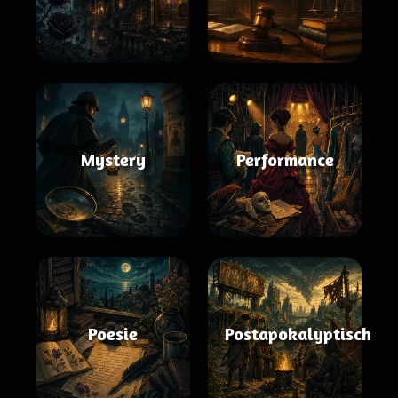
Mystery
Performance
Poesie
Postapokalyptisch