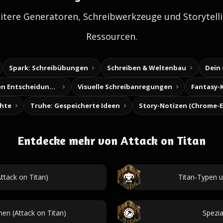
itere Generatoren, Schreibwerkzeuge und Storytelli
Ressourcen.
Spark: Schreibübungen
Schreiben & Weltenbau
Dein
Baue deine eigenen Entscheidungsabenteuer
Visuelle Schreibanregungen
Fantasy-
chte
Truhe: Gespeicherte Ideen
Entdecke mehr von Attack on Titan
Attack on Titan)
Titan-Typen u
en (Attack on Titan)
Spezia