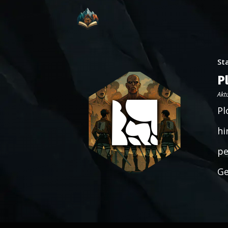
St
P
Aktu
Pl
hi
pe
Ge