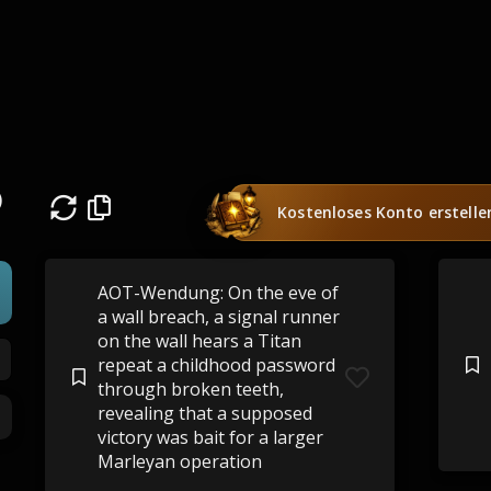
)
Kostenloses Konto erstelle
AOT-Wendung: On the eve of
a wall breach, a signal runner
on the wall hears a Titan
repeat a childhood password
through broken teeth,
revealing that a supposed
victory was bait for a larger
Marleyan operation