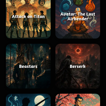
Avatar: The Last
Attack on Titan
Airbender
Beastars
Berserk