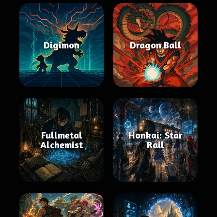
Digimon
Dragon Ball
Fullmetal
Honkai: Star
Alchemist
Rail