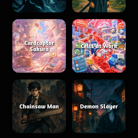
Cardcaptor
Cells at Work
Sakura
Chainsaw Man
Demon Slayer