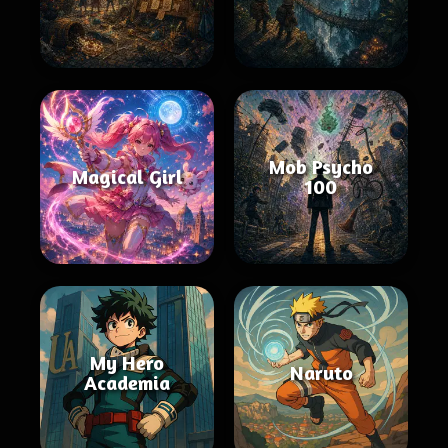
Mob Psycho
Magical Girl
100
My Hero
Naruto
Academia