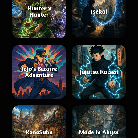
Hunter x
Isekai
Hunter
JoJo's Bizarre
Jujutsu Kaisen
Adventure
KonoSuba
Made in Abyss