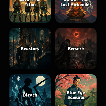
Titan
Last Airbender
Beastars
Berserk
Blue Eye
Bleach
Samurai