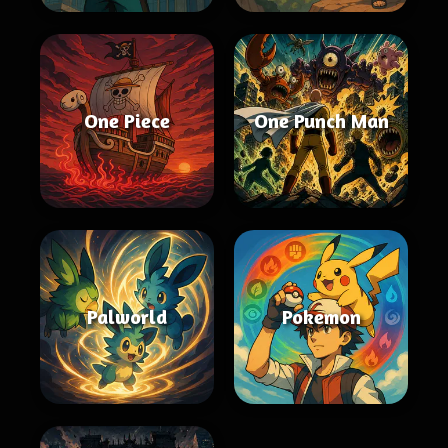
One Piece
One Punch Man
Palworld
Pokemon