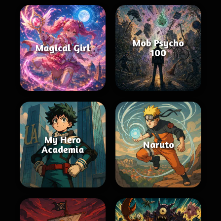
Mob Psycho
Magical Girl
100
My Hero
Naruto
Academia