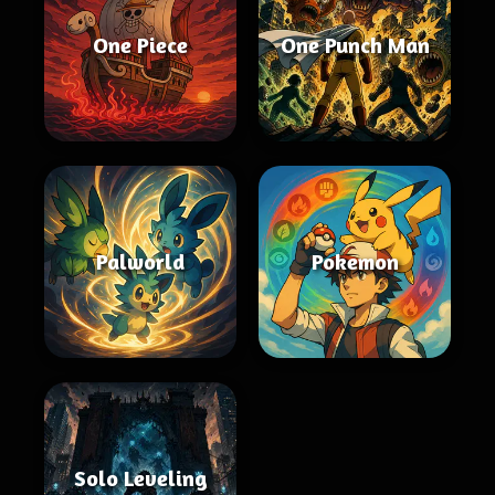
One Piece
One Punch Man
Palworld
Pokemon
Solo Leveling