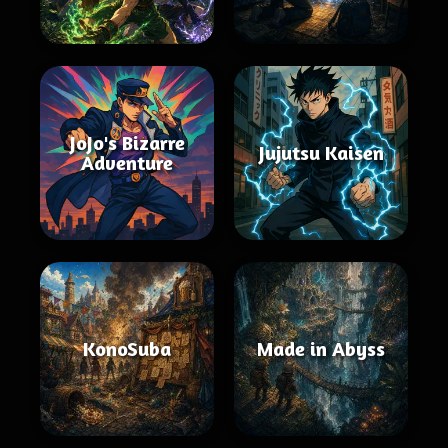
JoJo's Bizarre
Jujutsu Kaisen
Adventure
KonoSuba
Made in Abyss