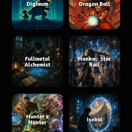
Digimon
Dragon Ball
Fullmetal
Honkai: Star
Alchemist
Rail
Hunter x
Isekai
Hunter