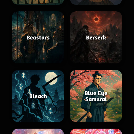
Beastars
Berserk
Blue Eye
Bleach
Samurai