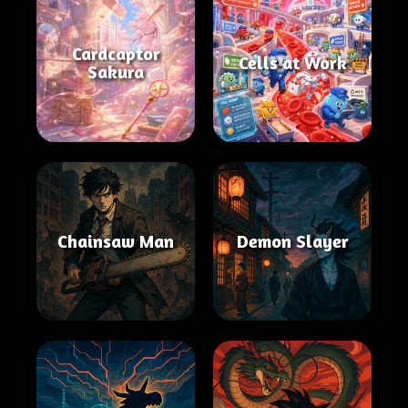
Cardcaptor
Cells at Work
Sakura
Chainsaw Man
Demon Slayer