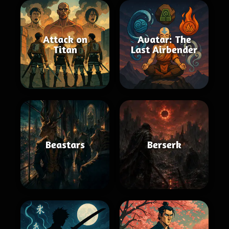
Attack on
Avatar: The
Titan
Last Airbender
Beastars
Berserk