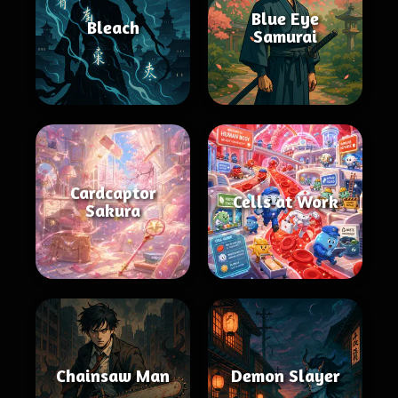
Blue Eye
Bleach
Samurai
Cardcaptor
Cells at Work
Sakura
Chainsaw Man
Demon Slayer