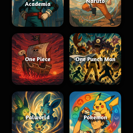
Naruto
Academia
One Piece
One Punch Man
Palworld
Pokemon