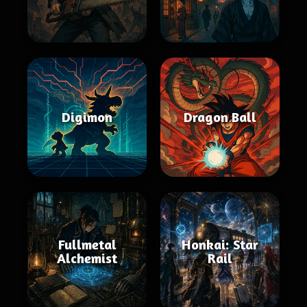
Digimon
Dragon Ball
Fullmetal
Honkai: Star
Alchemist
Rail