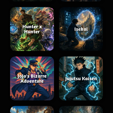
Hunter x
Isekai
Hunter
JoJo's Bizarre
Jujutsu Kaisen
Adventure