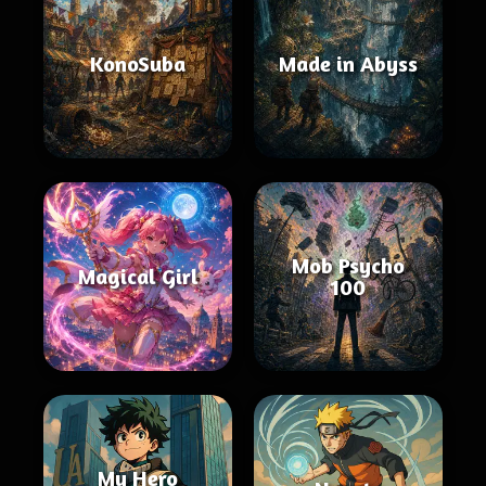
KonoSuba
Made in Abyss
Mob Psycho
Magical Girl
100
My Hero