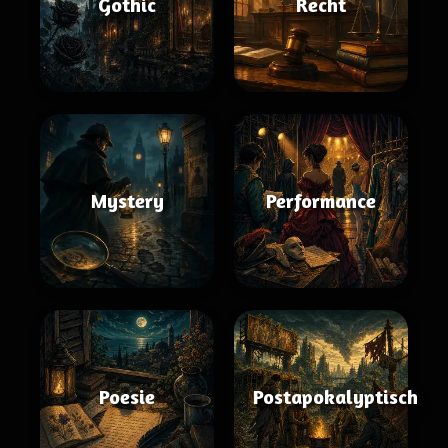
Gothic
Recht
Mystery
Performance
Poesie
Postapokalyptisch