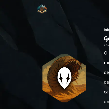
Iní
G
Atu
O 
mu
de
de
ca
um