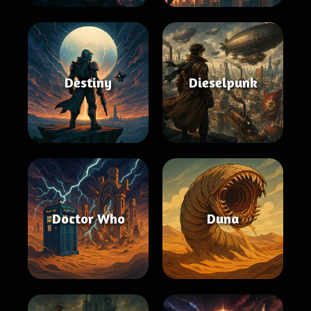
Destiny
Dieselpunk
Doctor Who
Duna