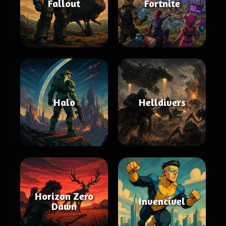
Fallout
Fortnite
Halo
Helldivers
Horizon Zero
Invencível
Dawn