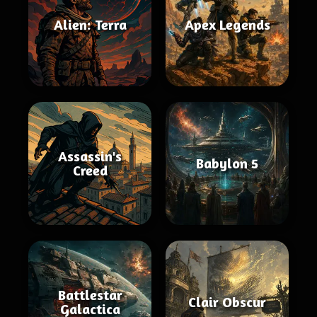
Alien: Terra
Apex Legends
Assassin's
Babylon 5
Creed
Battlestar
Clair Obscur
Galactica