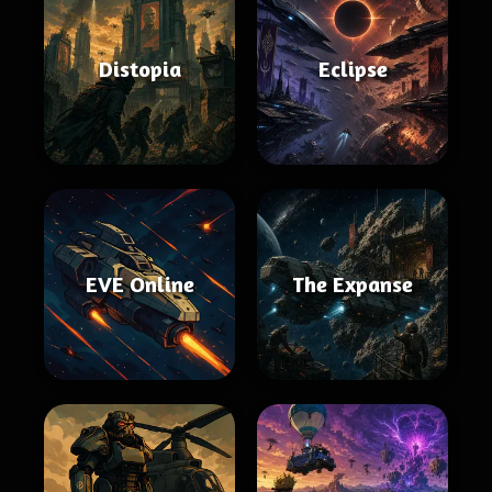
Distopia
Eclipse
EVE Online
The Expanse