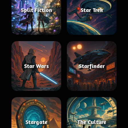
Split Fiction
Star Trek
Star Wars
Starfinder
Stargate
The Culture