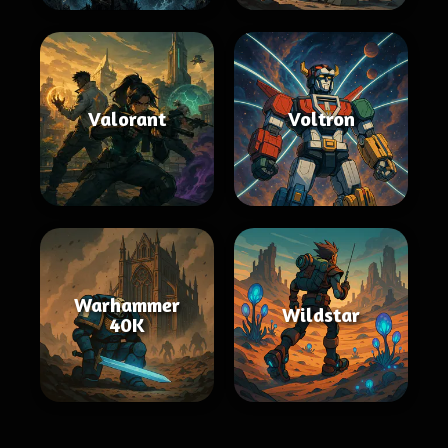
Valorant
Voltron
Warhammer
Wildstar
40K