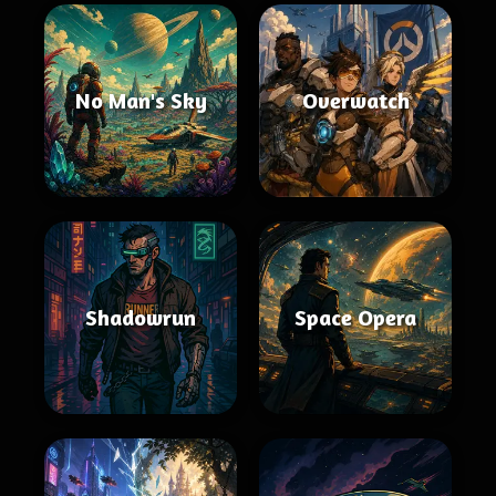
No Man's Sky
Overwatch
Shadowrun
Space Opera