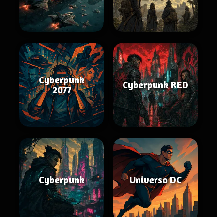
Cyberpunk
Cyberpunk RED
2077
Cyberpunk
Universo DC