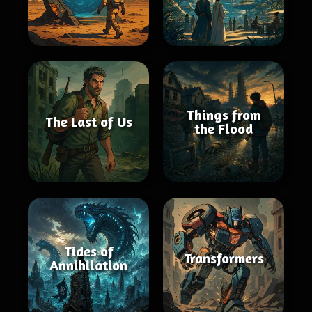
Things from
The Last of Us
the Flood
Tides of
Transformers
Annihilation