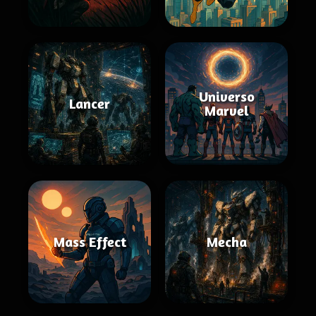
Universo
Lancer
Marvel
Mass Effect
Mecha