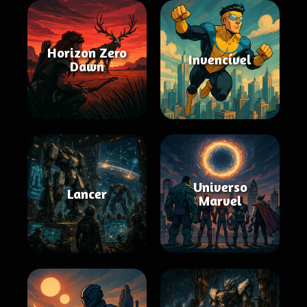
Horizon Zero
Invencível
Dawn
Universo
Lancer
Marvel