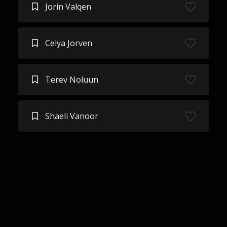
Jorin Valqen
Celya Jorven
Terev Noluun
Shaeli Vanoor