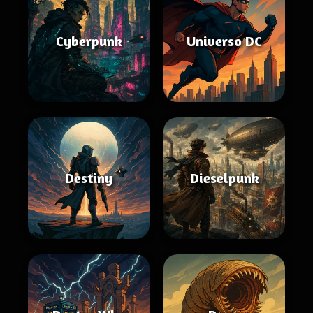
Cyberpunk
Universo DC
Destiny
Dieselpunk