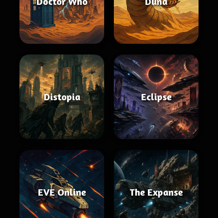
Doctor Who
Duna
Distopia
Eclipse
EVE Online
The Expanse