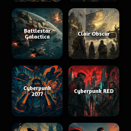
Battlestar
Clair Obscur
Galactica
Cyberpunk
Cyberpunk RED
2077