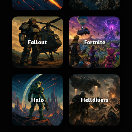
Fallout
Fortnite
Halo
Helldivers