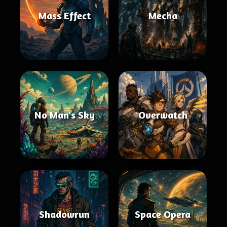
Mass Effect
Mecha
No Man's Sky
Overwatch
Shadowrun
Space Opera