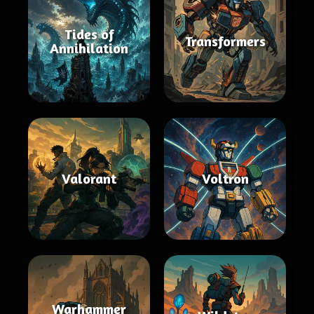
Tides of
Transformers
Annihilation
Valorant
Voltron
Warhammer