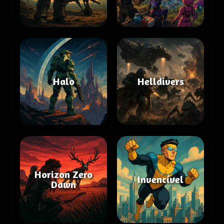
Halo
Helldivers
Horizon Zero
Invencível
Dawn