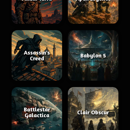
Assassin's
Babylon 5
Creed
Battlestar
Clair Obscur
Galactica