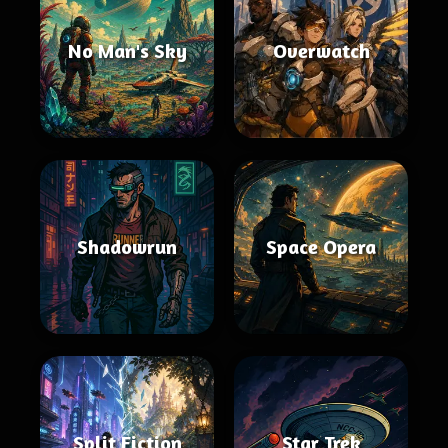
No Man's Sky
Overwatch
Shadowrun
Space Opera
Split Fiction
Star Trek