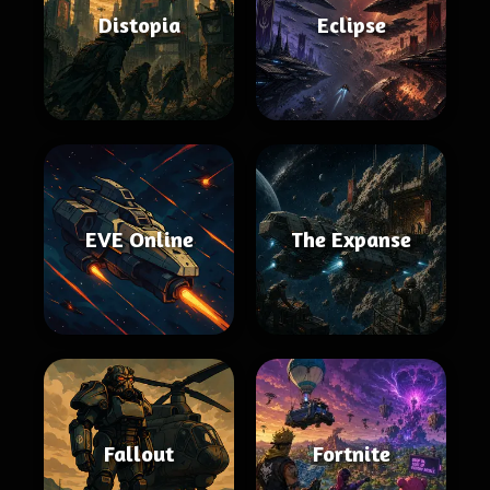
Distopia
Eclipse
EVE Online
The Expanse
Fallout
Fortnite