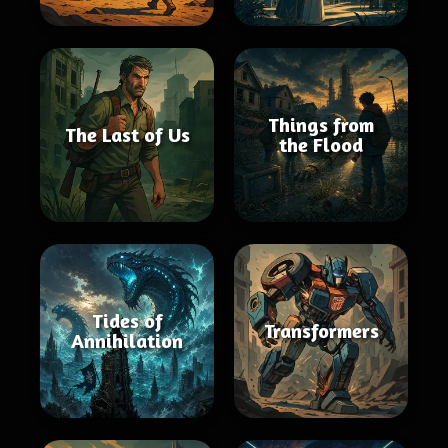
Things from
The Last of Us
the Flood
Tides of
Transformers
Annihilation