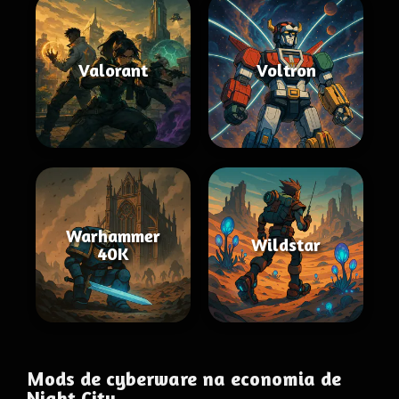
Valorant
Voltron
Warhammer
Wildstar
40K
Mods de cyberware na economia de
Night City