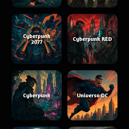
Cyberpunk
Cyberpunk RED
2077
Cyberpunk
Universo DC