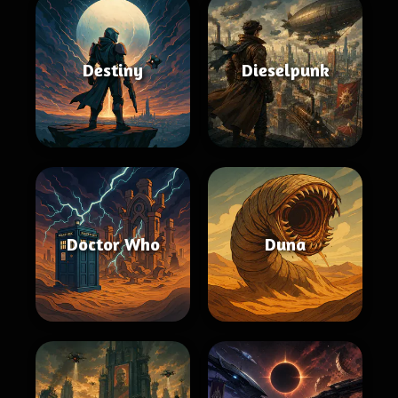
Destiny
Dieselpunk
Doctor Who
Duna