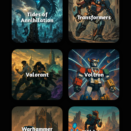
Tides of
Transformers
Annihilation
Valorant
Voltron
Warhammer