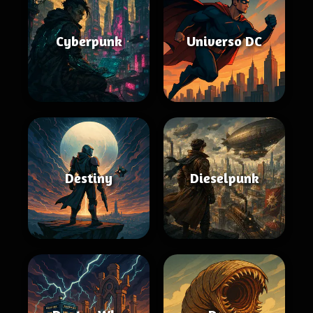
Cyberpunk
Universo DC
Destiny
Dieselpunk