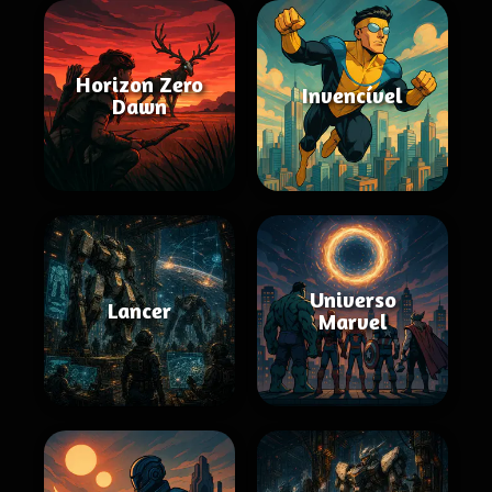
Horizon Zero
Invencível
Dawn
Universo
Lancer
Marvel