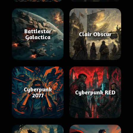
Battlestar
Clair Obscur
Galactica
Cyberpunk
Cyberpunk RED
2077