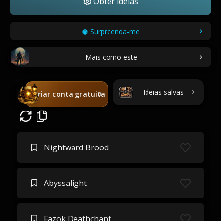
Obter ideias
Surpreenda-me
Mais como este
Ideias salvas
Criar conta gratuita
Nightward Brood
Abyssalight
Fazok Deathchant