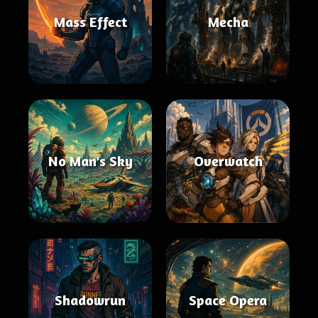
Mass Effect
Mecha
No Man's Sky
Overwatch
Shadowrun
Space Opera