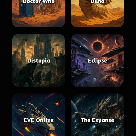
Doctor Who
Duna
Distopia
Eclipse
EVE Online
The Expanse