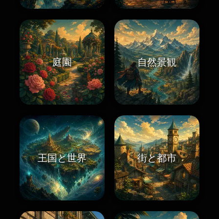
庭園
自然景観
王国と世界
街と都市