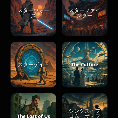
スターウォー
スターファイ
ズ
ンダー
スターゲイト
The Culture
シングス・フ
The Last of Us
ロム・ザ・フ