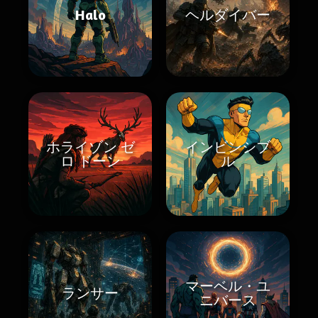
Halo
ヘルダイバー
ホライゾン ゼ
インビンシブ
ロ ドーン
ル
マーベル・ユ
ランサー
ニバース