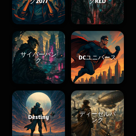
ク2077
クRED
サイバーパン
DCユニバース
ク
ディーゼルパ
Destiny
ンク