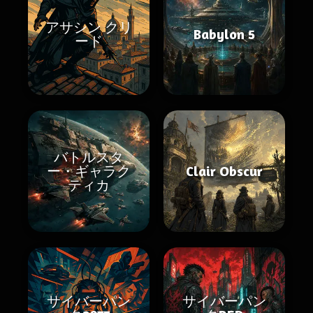
アサシン クリ
Babylon 5
ード
バトルスタ
ー・ギャラク
Clair Obscur
ティカ
サイバーパン
サイバーパン