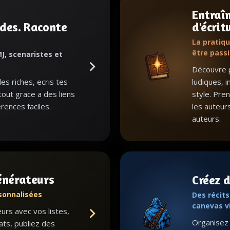
Entraî
des. Raconte
d'écrit
.
La pratiqu
être pass
J, scenaristes et
Découvre p
s riches, ecris tes
ludiques, i
 tout grace a des liens
style. Pre
rences faciles.
les auteur
auteurs.
énérateurs
Créez d
sonnalisées
Des récit
canevas v
rs avec vos listes,
Organisez l
ats, publiez des