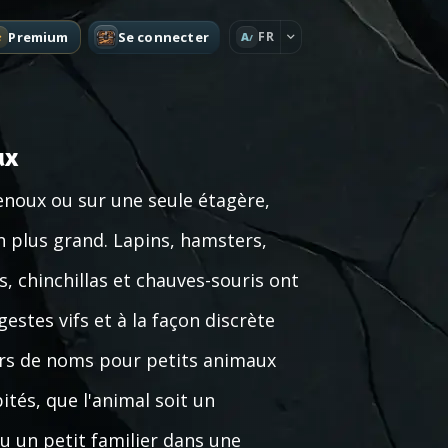
Premium
Se connecter
FR
A
ux
enoux ou sur une seule étagère,
 plus grand. Lapins, hamsters,
es, chinchillas et chauves-souris ont
gestes vifs et à la façon discrète
urs de noms pour petits animaux
tés, que l'animal soit un
u un petit familier dans une