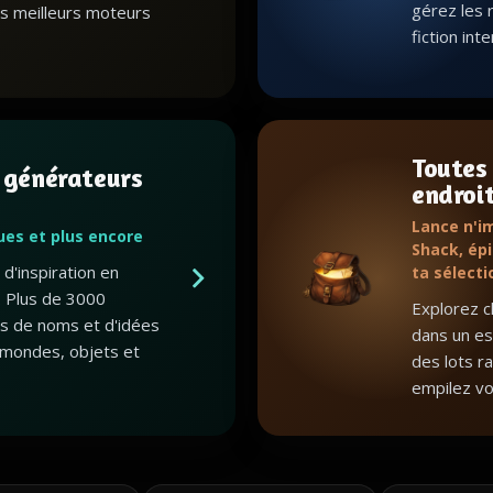
gérez les 
s meilleurs moteurs
fiction int
Toutes
 générateurs
endroi
Lance n'i
gues et plus encore
Shack, épi
d'inspiration en
ta sélecti
 Plus de 3000
Explorez c
ts de noms et d'idées
dans un esp
mondes, objets et
des lots r
empilez vo