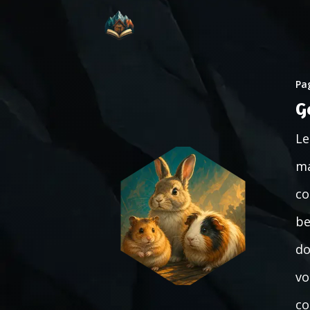
Pag
G
Le
ma
co
be
do
vo
co