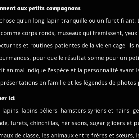
ennent aux petits compagnons
hose qu'un long lapin tranquille ou un furet filant.
s comme corps ronds, museaux qui frémissent, yeux b
turnes et routines patientes de la vie en cage. Ils 
ourmandes, pour que le résultat sonne pour un peti
 animal indique l'espèce et la personnalité avant l
es présentations en famille et les légendes de photos 
er ici
s lapins, lapins béliers, hamsters syriens et nains, ger
, furets, chinchillas, hérissons, sugar gliders et pe
maux de classe, les animaux entre frères et sœurs, 