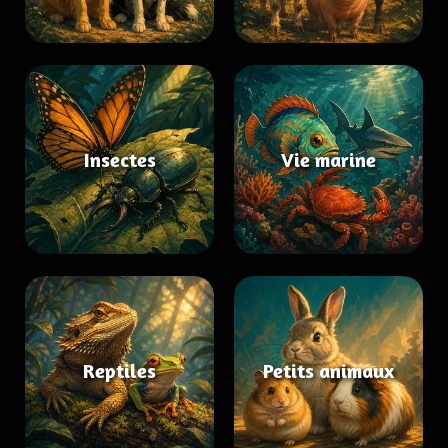
Insectes
Vie marine
Reptiles
Petits animaux