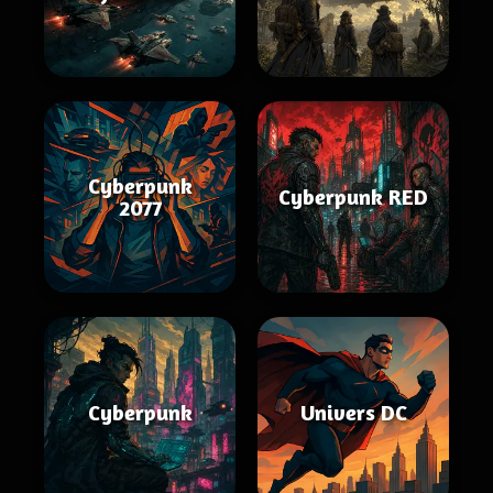
Cyberpunk
Cyberpunk RED
2077
Cyberpunk
Univers DC