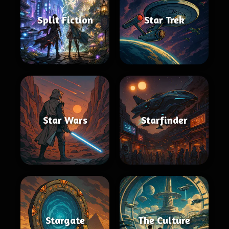
Split Fiction
Star Trek
Star Wars
Starfinder
Stargate
The Culture