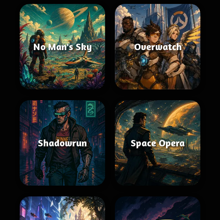
No Man's Sky
Overwatch
Shadowrun
Space Opera