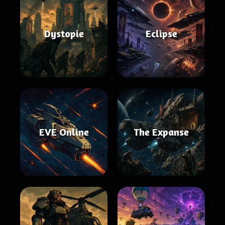
Dystopie
Eclipse
EVE Online
The Expanse