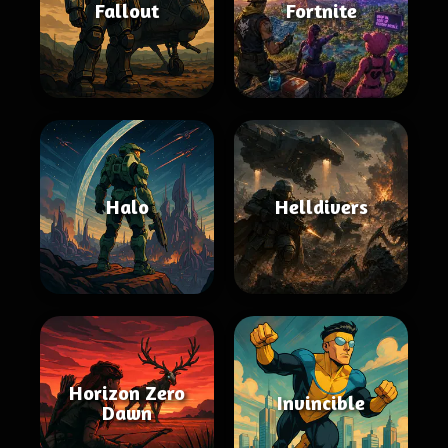
Fallout
Fortnite
Halo
Helldivers
Horizon Zero
Invincible
Dawn