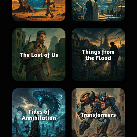
Things from
The Last of Us
the Flood
Tides of
Transformers
Annihilation