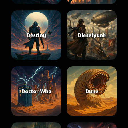
Destiny
Dieselpunk
Doctor Who
Dune