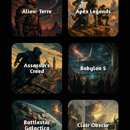
Alien: Terre
Apex Legends
Assassin's
Babylon 5
Creed
Battlestar
Clair Obscur
Galactica