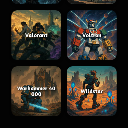
Valorant
Voltron
Warhammer 40
Wildstar
000