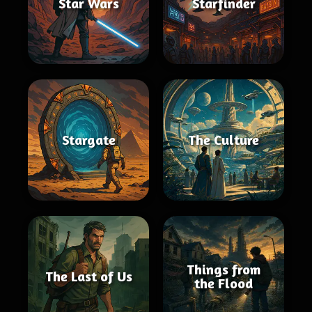
Star Wars
Starfinder
Stargate
The Culture
Things from
The Last of Us
the Flood