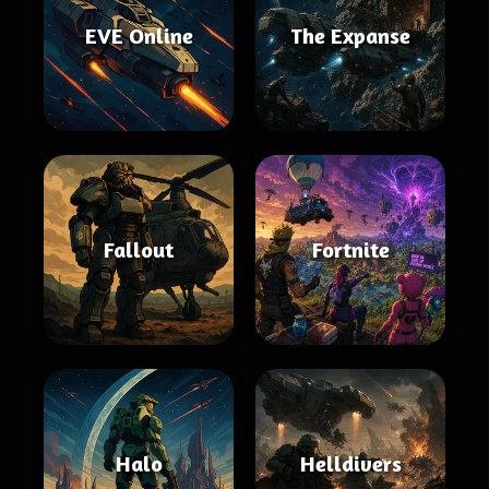
EVE Online
The Expanse
Fallout
Fortnite
Halo
Helldivers