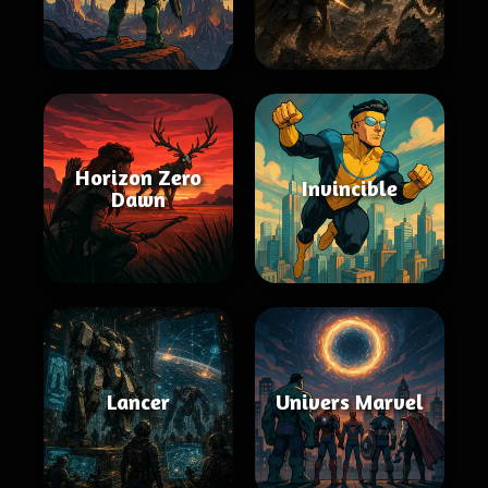
Horizon Zero
Invincible
Dawn
Lancer
Univers Marvel