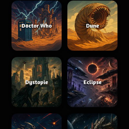
Doctor Who
Dune
Dystopie
Eclipse