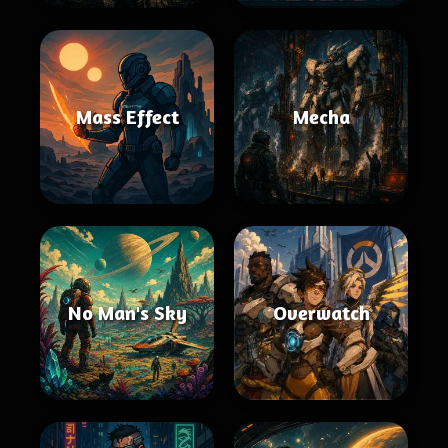
Mass Effect
Mecha
No Man's Sky
Overwatch