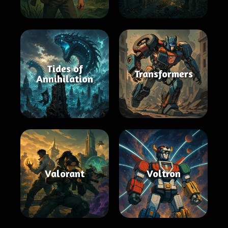
Tides of
Transformers
Annihilation
Valorant
Voltron