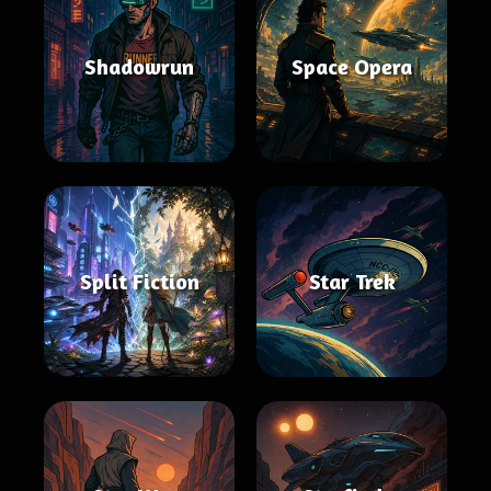
Shadowrun
Space Opera
Split Fiction
Star Trek