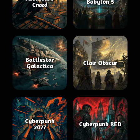
Babylon 5
Creed
Battlestar
Clair Obscur
Galactica
Cyberpunk
Cyberpunk RED
2077