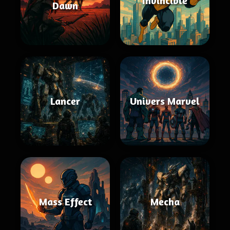
Invincible
Dawn
Lancer
Univers Marvel
Mass Effect
Mecha