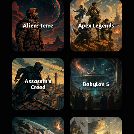
Alien: Terre
Apex Legends
Assassin's
Babylon 5
Creed