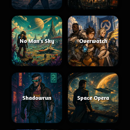
No Man's Sky
Overwatch
Shadowrun
Space Opera