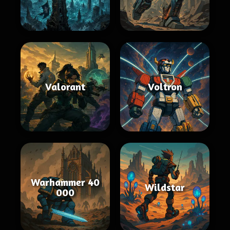
Valorant
Voltron
Warhammer 40
Wildstar
000