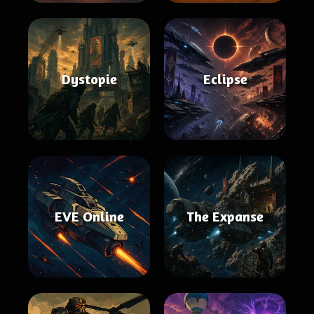
Dystopie
Eclipse
EVE Online
The Expanse