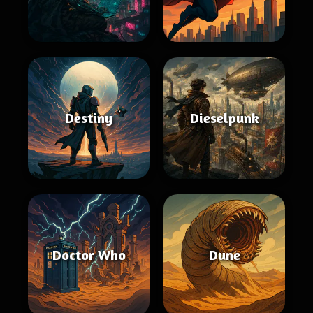
Destiny
Dieselpunk
Doctor Who
Dune