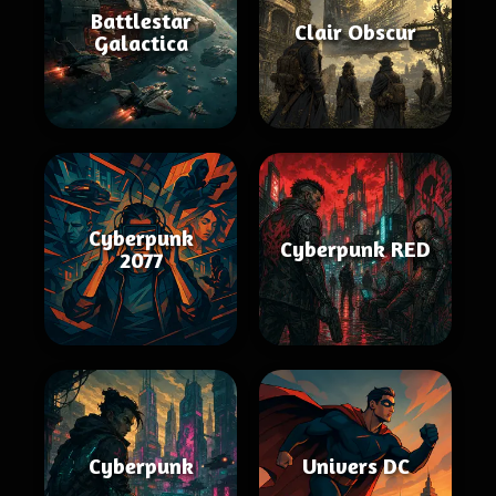
Battlestar
Clair Obscur
Galactica
Cyberpunk
Cyberpunk RED
2077
Cyberpunk
Univers DC