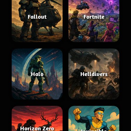
Fallout
Fortnite
Halo
Helldivers
Horizon Zero