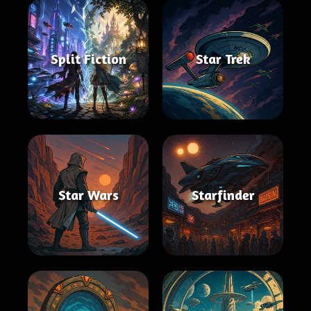
Split Fiction
Star Trek
Star Wars
Starfinder