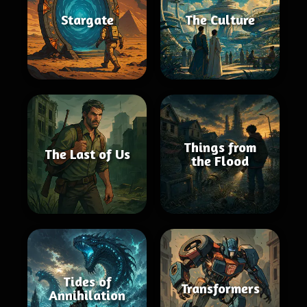
Stargate
The Culture
Things from
The Last of Us
the Flood
Tides of
Transformers
Annihilation