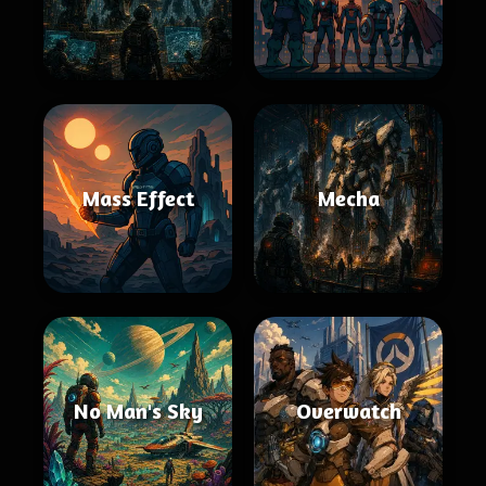
Mass Effect
Mecha
No Man's Sky
Overwatch