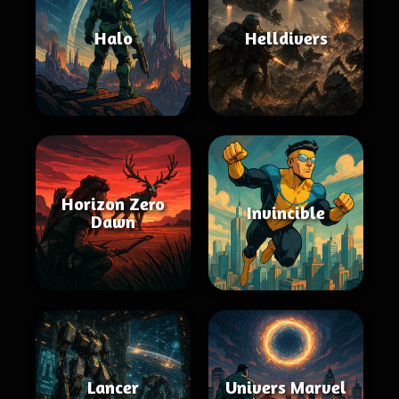
Halo
Helldivers
Horizon Zero
Invincible
Dawn
Lancer
Univers Marvel