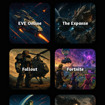
EVE Online
The Expanse
Fallout
Fortnite