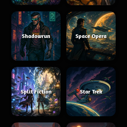
Shadowrun
Space Opera
Split Fiction
Star Trek