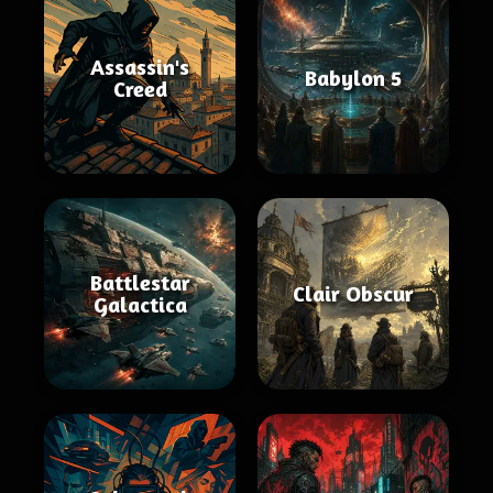
Assassin's
Babylon 5
Creed
Battlestar
Clair Obscur
Galactica