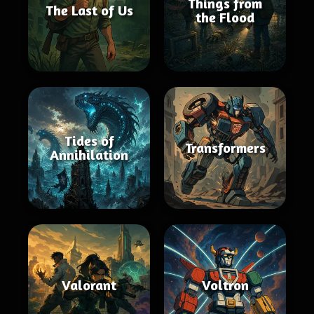
Things from
The Last of Us
the Flood
Tides of
Transformers
Annihilation
Valorant
Voltron