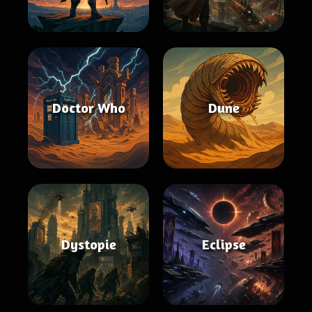
Doctor Who
Dune
Dystopie
Eclipse