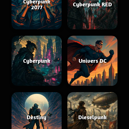
Cyberpunk
Cyberpunk RED
2077
Cyberpunk
Univers DC
Destiny
Dieselpunk