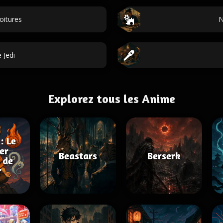
oitures
N
 Jedi
Explorez tous les Anime
: Le
er
Beastars
Berserk
 de
r