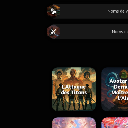
Noms de v
Noms de
Avatar 
L'Attaque
Derni
des Titans
Maître
l’Ai