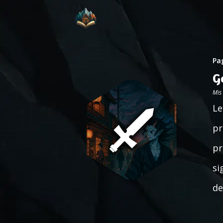
Pag
G
Mis
Le
pr
pr
si
de