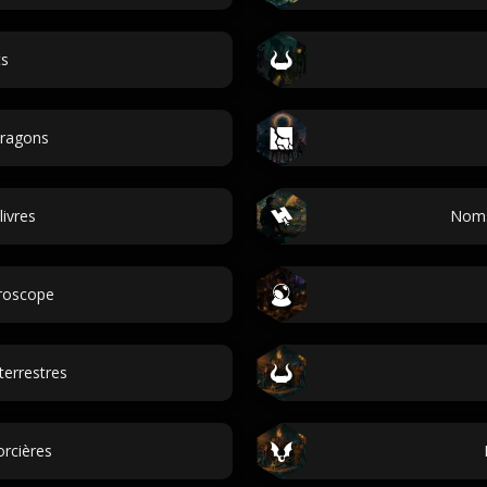
ts
ragons
livres
Noms
oroscope
errestres
rcières