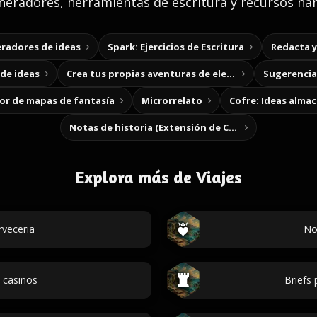
eradores, herramientas de escritura y recursos nar
radores de ideas
Spark: Ejercicios de Escritura
Redacta 
de ideas
Crea tus propias aventuras de elección
Sugerencias
r de mapas de fantasía
Microrrelato
Cofre: Ideas alma
Notas de historia (Extensión de Chrome)
Explora más de Viajes
rveceria
No
 casinos
Briefs 