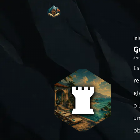
Ini
G
Act
Es
re
gl
o 
un
ob