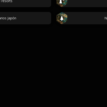
 resorts
arios Japón
N