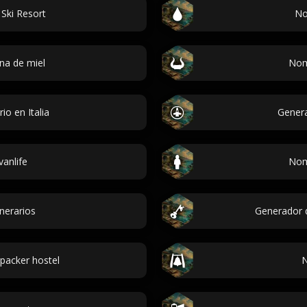
Ski Resort
No
na de miel
Nom
rio en Italia
Genera
anlife
Nom
inerarios
Generador 
packer hostel
N