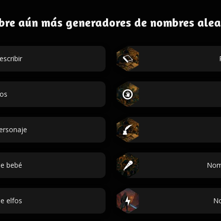
bre aún más generadores de nombres alea
escribir
dos
personaje
e bebé
Nom
e elfos
No