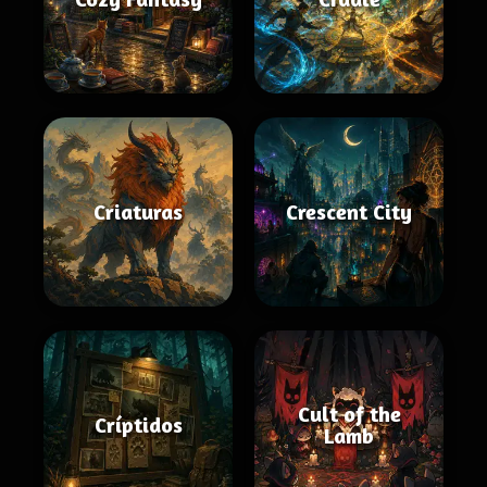
Criaturas
Crescent City
Cult of the
Críptidos
Lamb