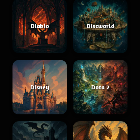
Diablo
Discworld
Disney
Dota 2