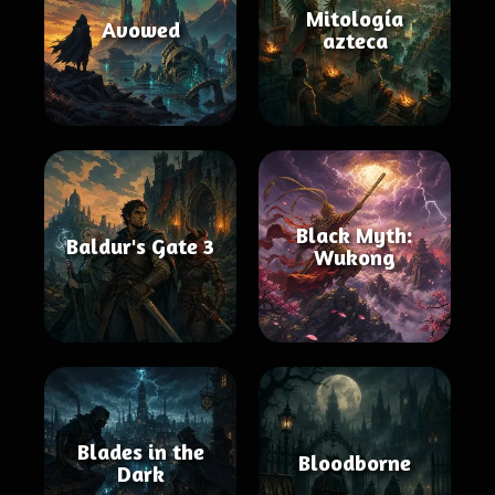
Mitología
Avowed
azteca
Black Myth:
Baldur's Gate 3
Wukong
Blades in the
Bloodborne
Dark