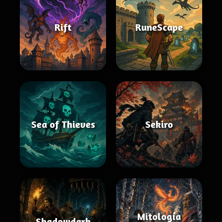
Rift
RuneScape
Sea of Thieves
Sekiro
Mitología
Shadowdark