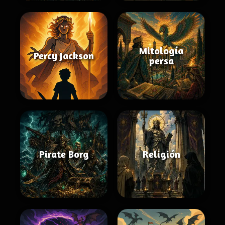
Mitología
Percy Jackson
persa
Pirate Borg
Religión