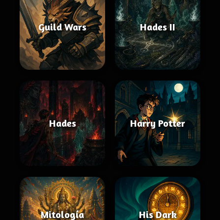
Guild Wars
Hades II
Hades
Harry Potter
Mitología
His Dark