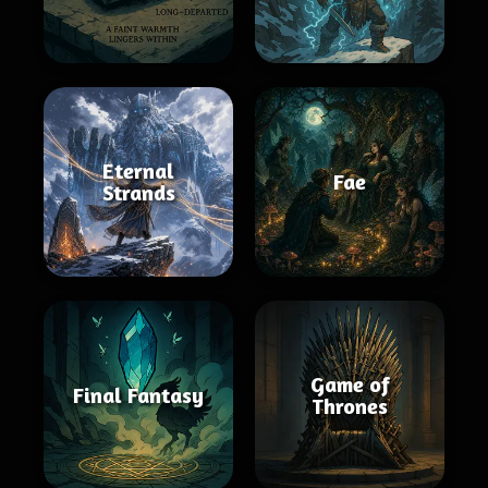
Eternal
Fae
Strands
Game of
Final Fantasy
Thrones