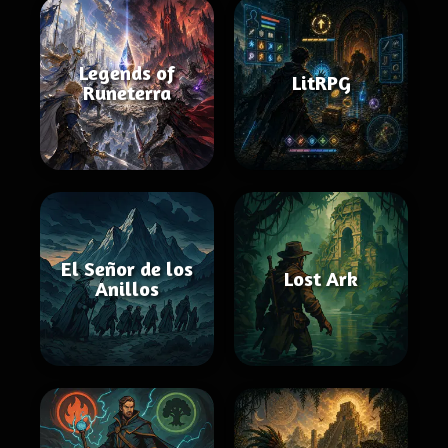
Legends of
LitRPG
Runeterra
El Señor de los
Lost Ark
Anillos