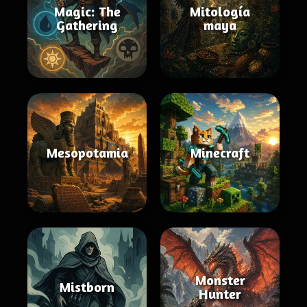
Magic: The
Mitología
Gathering
maya
Mesopotamia
Minecraft
Monster
Mistborn
Hunter