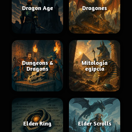
Dragon Age
Dragones
Dungeons &
Mitología
Dragons
egipcia
Elden Ring
Elder Scrolls