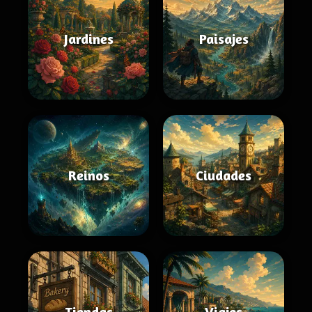
Jardines
Paisajes
Reinos
Ciudades
Tiendas
Viajes