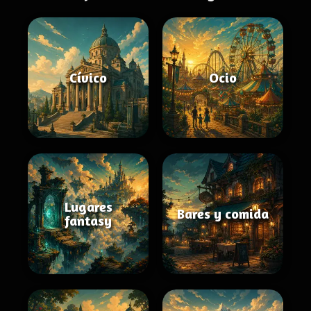
Cívico
Ocio
Lugares
Bares y comida
fantasy