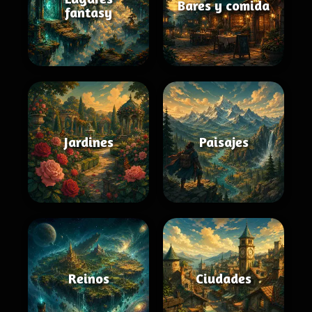
Bares y comida
fantasy
Jardines
Paisajes
Reinos
Ciudades