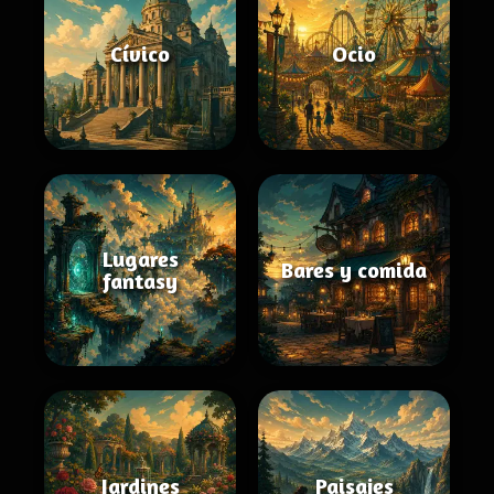
Cívico
Ocio
Lugares
Bares y comida
fantasy
Jardines
Paisajes