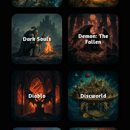
Demon: The
Dark Souls
Fallen
Diablo
Discworld