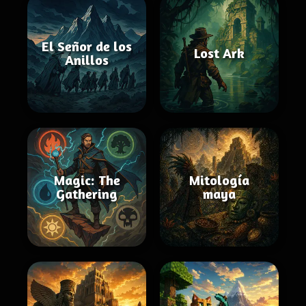
El Señor de los
Lost Ark
Anillos
Magic: The
Mitología
Gathering
maya