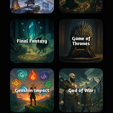
Game of
Final Fantasy
Thrones
Genshin Impact
God of War