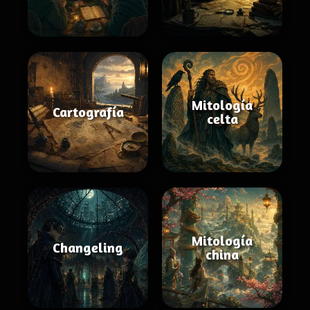
Mitología
Cartografía
celta
Mitología
Changeling
china