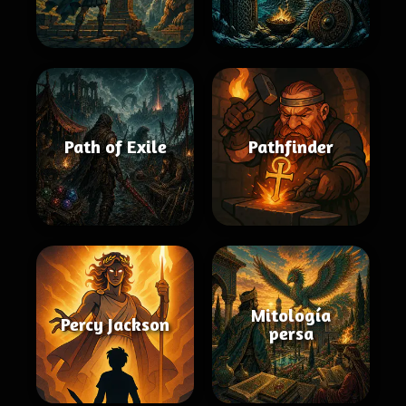
Path of Exile
Pathfinder
Mitología
Percy Jackson
persa