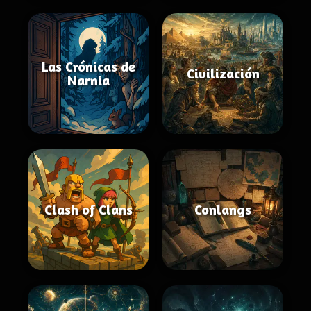
Las Crónicas de
Civilización
Narnia
Clash of Clans
Conlangs