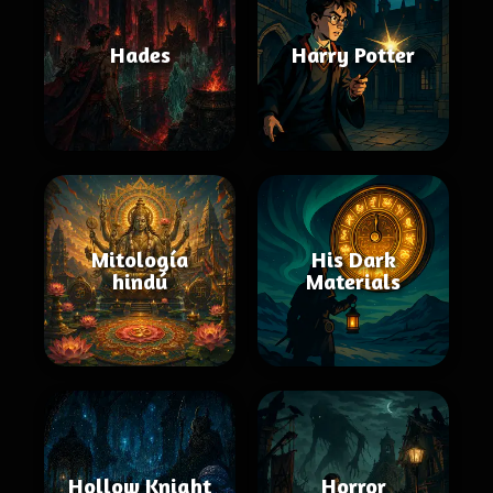
Hades
Harry Potter
Mitología
His Dark
hindú
Materials
Hollow Knight
Horror