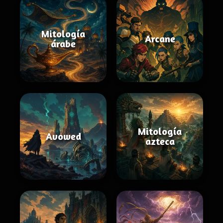
Mitología
Arcane
árabe
Mitología
Avowed
azteca