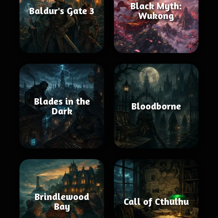
Black Myth:
Baldur's Gate 3
Wukong
Blades in the
Bloodborne
Dark
Brindlewood
Call of Cthulhu
Bay