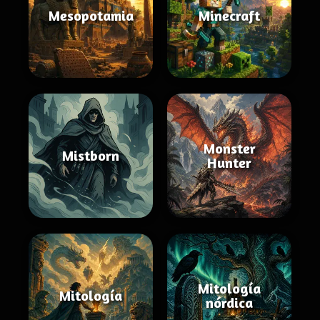
Mesopotamia
Minecraft
Monster
Mistborn
Hunter
Mitología
Mitología
nórdica