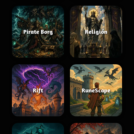
Pirate Borg
Religión
Rift
RuneScape