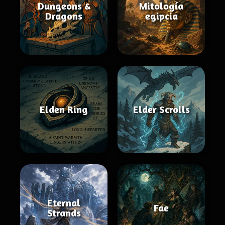
Dungeons &
Mitología
Dragons
egipcia
Elden Ring
Elder Scrolls
Eternal
Fae
Strands