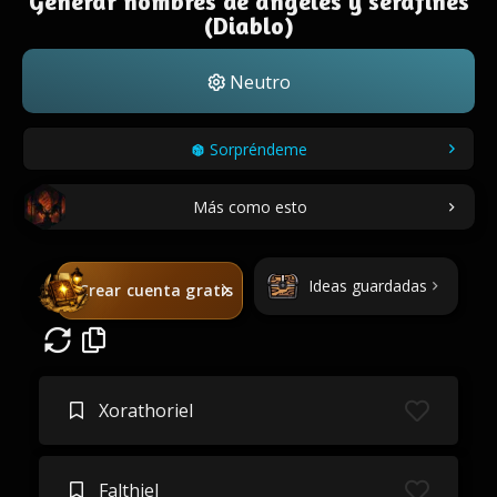
Generar nombres de ángeles y serafines
(Diablo)
Neutro
Sorpréndeme
Más como esto
Ideas guardadas
Crear cuenta gratis
Xorathoriel
Falthiel