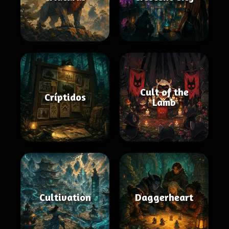
Cult of the
Críptidos
Lamb
Cultivation
Daggerheart