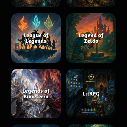
League of
Legend of
Legends
Zelda
Legends of
LitRPG
Runeterra