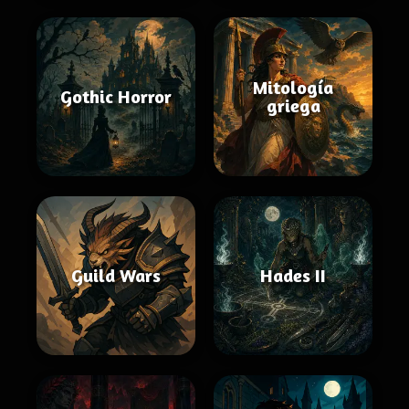
Mitología
Gothic Horror
griega
Guild Wars
Hades II