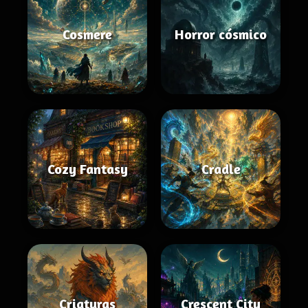
Cosmere
Horror cósmico
Cozy Fantasy
Cradle
Criaturas
Crescent City