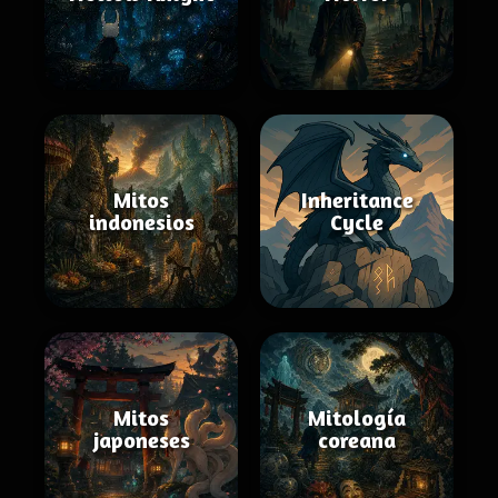
Mitos
Inheritance
indonesios
Cycle
Mitos
Mitología
japoneses
coreana