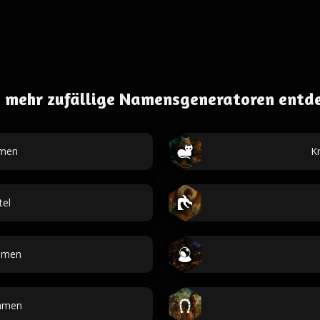
 mehr zufällige Namensgeneratoren entd
amen
K
tel
amen
amen