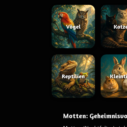
Vögel
Katz
Reptilien
Kleint
Motten: Geheimnisvo