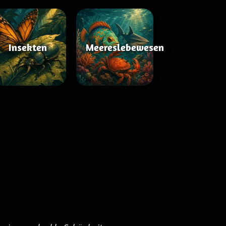
Insekten
Meereslebewesen