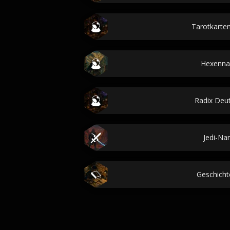
Tarotkarten
Hexenn
Radix Deu
Jedi-N
Geschichte