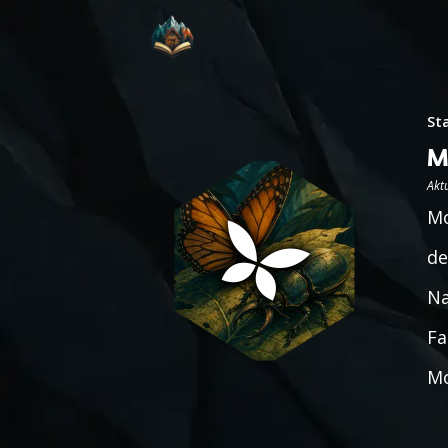
St
M
Aktu
Mo
de
Na
Fa
Mo