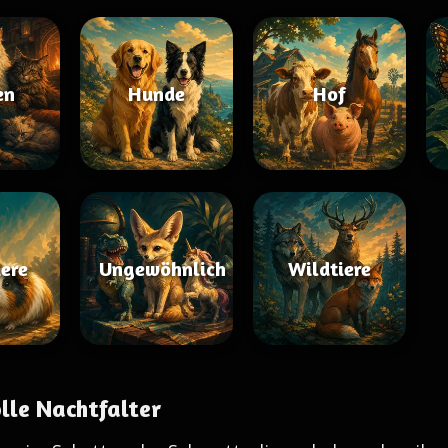
en
Hunde
Hof
iere
Ungewöhnlich
Wildtiere
lle Nachtfalter