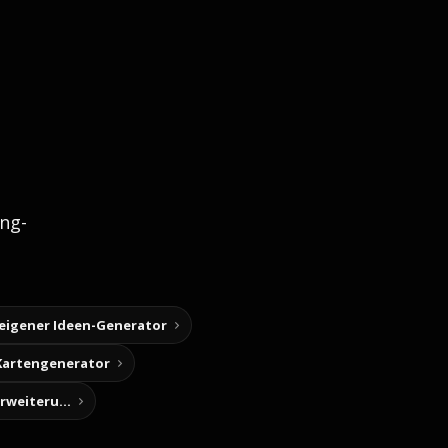
ng-
 eigener Ideen-Generator
Kartengenerator
Story-Notizen (Chrome-Erweiterung)