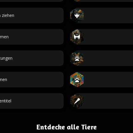
 ziehen
amen
tungen
amen
ntitel
Entdecke alle Tiere